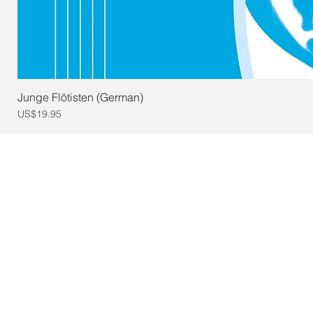
Junge Flötisten (German)
Price
US$19.95
© 2